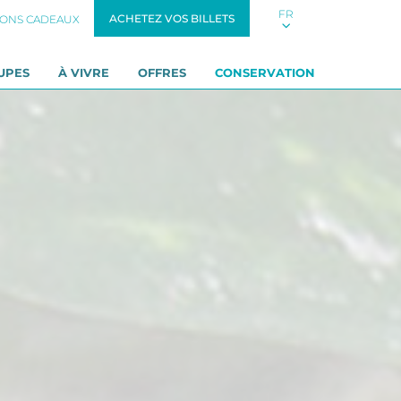
FR
ACHETEZ VOS BILLETS
ONS CADEAUX
UPES
À VIVRE
OFFRES
CONSERVATION