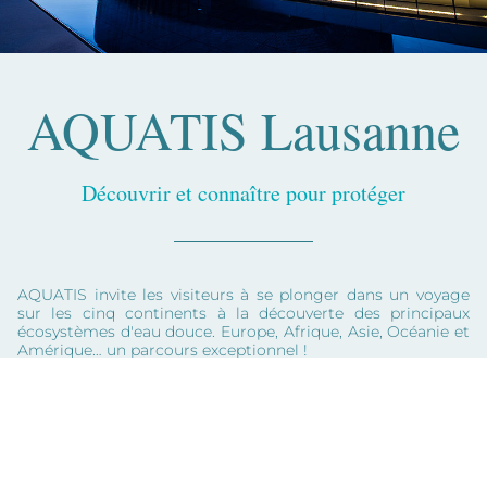
AQUATIS Lausanne
Découvrir et connaître pour protéger
AQUATIS invite les visiteurs à se plonger dans un voyage
sur les cinq continents à la découverte des principaux
écosystèmes d'eau douce. Europe, Afrique, Asie, Océanie et
Amérique… un parcours exceptionnel !
Horaires
OUVERT TOUS LES JOURS
DE 10H00 À 18H00