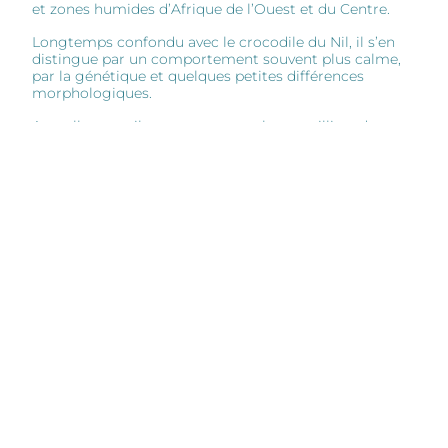
et zones humides d’Afrique de l’Ouest et du Centre.
Longtemps confondu avec le crocodile du Nil, il s’en
distingue par un comportement souvent plus calme,
par la génétique et quelques petites différences
morphologiques.
Actuellement, il ne reste que quelques milliers de
spécimens dans le monde.
Découvrez le programme de conservation dédié à la
préservation du
Crocodylus suchus,
auquel AQUATIS
participe activement.
SOUTENIR LE PROJET