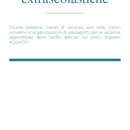
Scuole, palestre, campi di vacanza, asili nido, centri
ricreativi e organizzazioni di passaporti per le vacanze:
approfittate delle tariffe speciali sui vostri biglietti
AQUATIS!
PRENOTA PER EMAIL A SALES@AQUATIS.CH
Scopri il nostro
offerte attuali